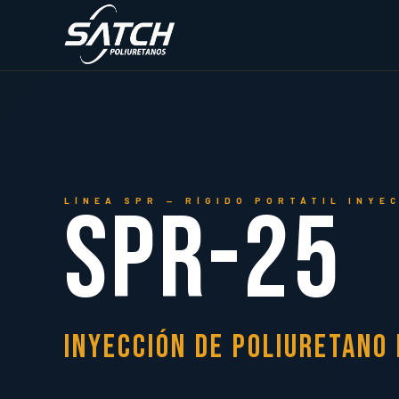
Ir
al
contenido
SPR-25
LÍNEA SPR — RÍGIDO PORTÁTIL INYE
Inyección de Poliuretano 