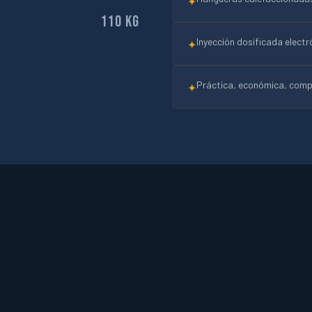
✦
110 kg
Inyección dosificada elect
✦
Práctica, económica, compa
✦