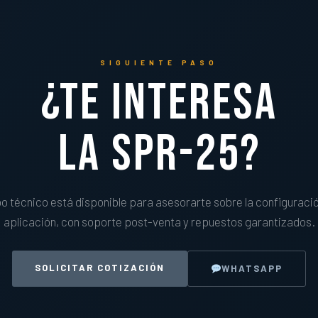
SIGUIENTE PASO
¿Te interesa
la SPR-25?
 técnico está disponible para asesorarte sobre la configuració
aplicación, con soporte post-venta y repuestos garantizados.
SOLICITAR COTIZACIÓN
WHATSAPP