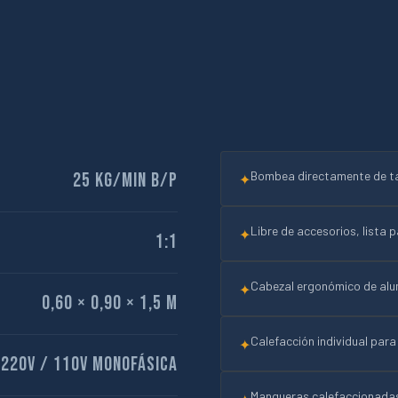
Bombea directamente de ta
25 kg/min B/P
✦
Libre de accesorios, lista 
✦
1:1
Cabezal ergonómico de alum
✦
0,60 × 0,90 × 1,5 m
Calefacción individual par
✦
220v / 110v Monofásica
Mangueras calefaccionadas